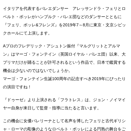
イタリアを代表するバレエダンサー アレッサンドラ・フェリとロ
ベルト・ボッレがハンブルク・バレエ団などのダンサーとともに
『フェリ、ボッレ&フレンズ』を2019年7～8月に東京・文京シビッ
クホールにて上演します。
Aプロのフレデリック・アシュトン振付『マルグリットとアルマ
ン』はマーゴ・フォンテイン（英国ロイヤル・バレエ団）以来、大
プリマだけが踊ることが許可されるという作品で、日本で鑑賞する
機会は少ないのではないでしょうか。
マーゴ・フォンテイン生誕100周年の記念すべき
2019年にぴったり
の演目ですね！
『ドゥーゼ』より上演される「フラトレス」は、ジョン・ノイマイ
ヤー自身が来日して監督・指導に当たると言います。
この機会に女優バレリーナとして名声を博したフェリと古代ギリシ
ャ・ローマの彫像のようなロベルト・ボッレによる円熟の舞台をご