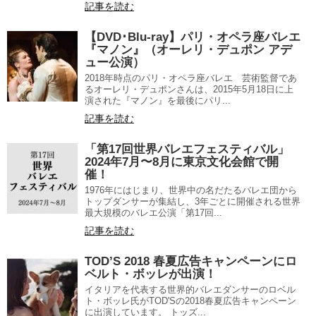
記事を読む
【DVD･Blu-ray】パリ・オペラ座バレエ
『マノン』（オーレリ・デュポン アデ
ュー公演）
2018年時点のパリ・オペラ座バレエ 芸術監督であ
るオーレリ・デュポンさんは、2015年5月18日に上
演された『マノン』を最後にパリ...
記事を読む
「第17回世界バレエフェスティバル」
2024年7月〜8月に東京文化会館で開
催！
1976年にはじまり、世界中の名だたるバレエ団から
トップダンサーが集結し、3年ごとに開催される世界
最大規模のバレエ公演「第17回...
記事を読む
TOD’S 2018 春夏広告キャンペーンにロ
ベルト・ボッレが出演！
イタリアを代表する世界的バレエダンサーのロベル
ト・ボッレ氏がTOD'Sの2018春夏広告キャンペーン
に出演しています。 トッズ...