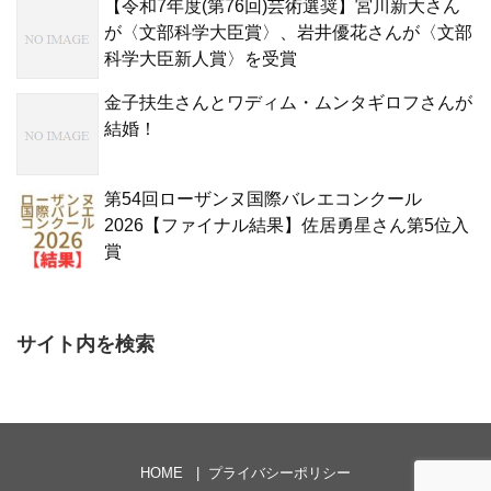
【令和7年度(第76回)芸術選奨】宮川新大さん
が〈文部科学大臣賞〉、岩井優花さんが〈文部
科学大臣新人賞〉を受賞
金子扶生さんとワディム・ムンタギロフさんが
結婚！
第54回ローザンヌ国際バレエコンクール
2026【ファイナル結果】佐居勇星さん第5位入
賞
サイト内を検索
HOME
プライバシーポリシー