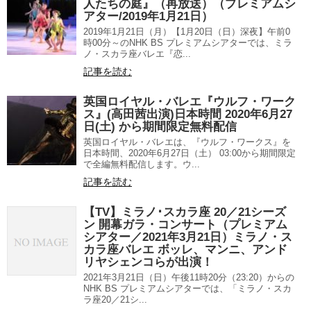
人たちの庭』（再放送）（プレミアムシ
アター/2019年1月21日）
2019年1月21日（月）【1月20日（日）深夜】午前0
時00分～のNHK BS プレミアムシアターでは、ミラ
ノ・スカラ座バレエ『恋...
記事を読む
英国ロイヤル・バレエ『ウルフ・ワーク
ス』(高田茜出演)日本時間 2020年6月27
日(土) から期間限定無料配信
英国ロイヤル・バレエは、『ウルフ・ワークス』を
日本時間、2020年6月27日（土） 03:00から期間限定
で全編無料配信します。ウ...
記事を読む
【TV】ミラノ･スカラ座 20／21シーズ
ン 開幕ガラ・コンサート（プレミアム
シアター／2021年3月21日）ミラノ・ス
カラ座バレエ ボッレ、マンニ、アンド
リヤシェンコらが出演！
2021年3月21日（日）午後11時20分（23:20）からの
NHK BS プレミアムシアターでは、「ミラノ・スカ
ラ座20／21シ...