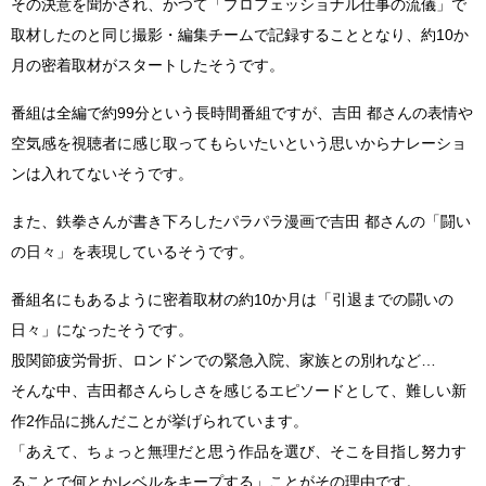
その決意を聞かされ、かつて「プロフェッショナル仕事の流儀」で
取材したのと同じ撮影・編集チームで記録することとなり、約10か
月の密着取材がスタートしたそうです。
番組は全編で約99分という長時間番組ですが、吉田 都さんの表情や
空気感を視聴者に感じ取ってもらいたいという思いからナレーショ
ンは入れてないそうです。
また、鉄拳さんが書き下ろしたパラパラ漫画で吉田 都さんの「闘い
の日々」を表現しているそうです。
番組名にもあるように密着取材の約10か月は「引退までの闘いの
日々」になったそうです。
股関節疲労骨折、ロンドンでの緊急入院、家族との別れなど…
そんな中、吉田都さんらしさを感じるエピソードとして、難しい新
作2作品に挑んだことが挙げられています。
「あえて、ちょっと無理だと思う作品を選び、そこを目指し努力す
ることで何とかレベルをキープする」ことがその理由です。