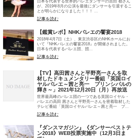
日本を代表する世界的バレエダンサーの吉田 都さん
が、2019年8月の公演を最後にダンサーを引退するこ
とが明らかになりました！！！ ...
記事を読む
【鑑賞レポ】NHKバレエの饗宴2018
2018年4月7日（土）、東京渋谷区のNHKホールにお
いて『NHKバレエの饗宴2018』が開催されました。
日本を代表するバレエ団、団...
記事を読む
【TV】高田茜さんと平野亮一さんを取
材したドキュメンタリー番組「英国ロイ
ヤルバレエ～茜と亮一 プリンシパルの
輝き～」2021年12月20日（月）再放送
世界最高峰のバレエ団の一つである英国ロイヤル・
バレエの高田 茜さんと平野亮一さんを密着取材した
テレビ番組「英国ロイヤルバレエ～茜と亮一 プ...
記事を読む
『ダンスマガジン』《ダンサーベストテ
ン2018》WEB投票実施中（12月3日ま