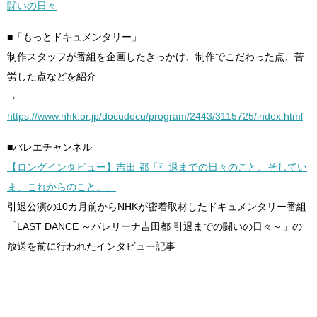
闘いの日々
■「もっとドキュメンタリー」
制作スタッフが番組を企画したきっかけ、制作でこだわった点、苦
労した点などを紹介
→
https://www.nhk.or.jp/docudocu/program/2443/3115725/index.html
■バレエチャンネル
【ロングインタビュー】吉田 都「引退までの日々のこと。そしてい
ま、これからのこと。」
引退公演の10カ月前からNHKが密着取材したドキュメンタリー番組
「LAST DANCE ～バレリーナ吉田都 引退までの闘いの日々～」の
放送を前に行われたインタビュー記事