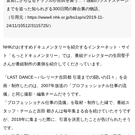
直前にさらなるトラブルが吉田を襲う…！感動のラストステージ
までを追った知られざる300日間の舞台裏の物語。
（引用元：https://www4.nhk.or.jp/bs1sp/x/2019-11-
24/11/10512/3115725/）
NHKのおすすめドキュメンタリーを紹介するインターネット・サイ
ト「もっとドキュメンタリー」では、番組ディレクターの生田聖子
さんが番組制作の裏側を紹介してくださっています。
「LAST DANCE～バレリーナ吉田都 引退までの闘いの日々」を企
画・制作したのは、2007年放送の「プロフェッショナル仕事の流
儀」と同じ撮影・編集チームだそうです。
「プロフェッショナル仕事の流儀」を取材・制作した縁で、番組ス
タッフ・チームと吉田 都さんは毎年集まる会を続けていたそうです
が、2018年に集まった際に、引退を決意したことが告げられたそう
です。