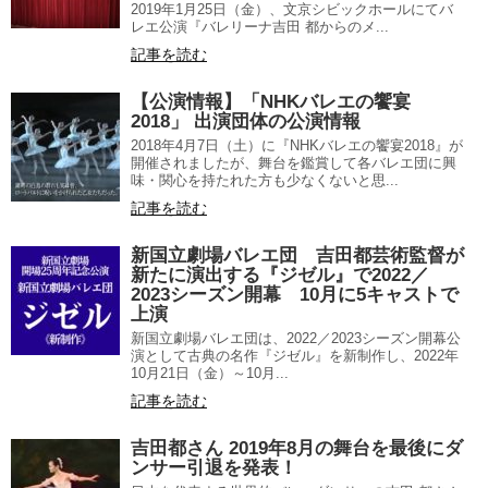
2019年1月25日（金）、文京シビックホールにてバ
レエ公演『バレリーナ吉田 都からのメ...
記事を読む
【公演情報】「NHKバレエの饗宴
2018」 出演団体の公演情報
2018年4月7日（土）に『NHKバレエの饗宴2018』が
開催されましたが、舞台を鑑賞して各バレエ団に興
味・関心を持たれた方も少なくないと思...
記事を読む
新国立劇場バレエ団 吉田都芸術監督が
新たに演出する『ジゼル』で2022／
2023シーズン開幕 10月に5キャストで
上演
新国立劇場バレエ団は、2022／2023シーズン開幕公
演として古典の名作『ジゼル』を新制作し、2022年
10月21日（金）～10月...
記事を読む
吉田都さん 2019年8月の舞台を最後にダ
ンサー引退を発表！