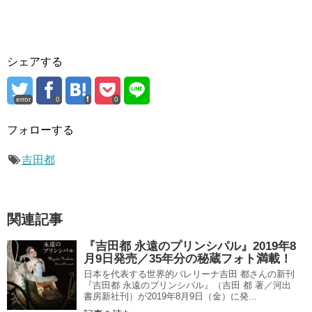
シェアする
error
0
0
フォローする
吉田都
関連記事
『吉田都 永遠のプリンシパル』2019年8
月9日発売／35年分の秘蔵フォト満載！
日本を代表する世界的バレリーナ吉田 都さんの新刊
『吉田都 永遠のプリンシパル』（吉田 都 著／河出
書房新社刊）が2019年8月9日（金）に発...