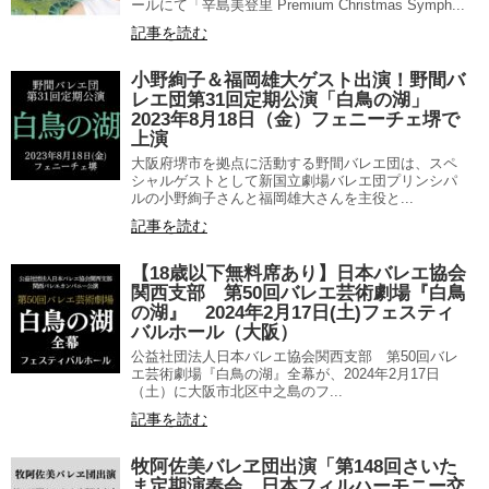
ールにて「辛島美登里 Premium Christmas Symph...
記事を読む
小野絢子＆福岡雄大ゲスト出演！野間バ
レエ団第31回定期公演「白鳥の湖」
2023年8月18日（金）フェニーチェ堺で
上演
大阪府堺市を拠点に活動する野間バレエ団は、スペ
シャルゲストとして新国立劇場バレエ団プリンシパ
ルの小野絢子さんと福岡雄大さんを主役と...
記事を読む
【18歳以下無料席あり】日本バレエ協会
関西支部 第50回バレエ芸術劇場『白鳥
の湖』 2024年2月17日(土)フェスティ
バルホール（大阪）
公益社団法人日本バレエ協会関西支部 第50回バレ
エ芸術劇場『白鳥の湖』全幕が、2024年2月17日
（土）に大阪市北区中之島のフ...
記事を読む
牧阿佐美バレヱ団出演「第148回さいた
ま定期演奏会 日本フィルハーモニー交