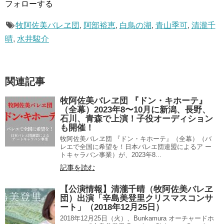
フォローする
牧阿佐美バレヱ団
,
阿部裕恵
,
白鳥の湖
,
青山季可
,
清瀧千
晴
,
水井駿介
関連記事
牧阿佐美バレヱ団 『ドン・キホーテ』
（全幕）2023年8〜10月に新潟、長野、
石川、青森で上演！子役オーディション
も開催！
牧阿佐美バレヱ団 『ドン・キホーテ』（全幕）（バ
レエで全国に希望を！日本バレエ団連盟によるア ー
トキャラバン事業）が、2023年8...
記事を読む
【公演情報】清瀧千晴（牧阿佐美バレヱ
団）出演「辛島美登里クリスマスコンサ
ート」（2018年12月25日）
2018年12月25日（火）、Bunkamura オーチャードホ