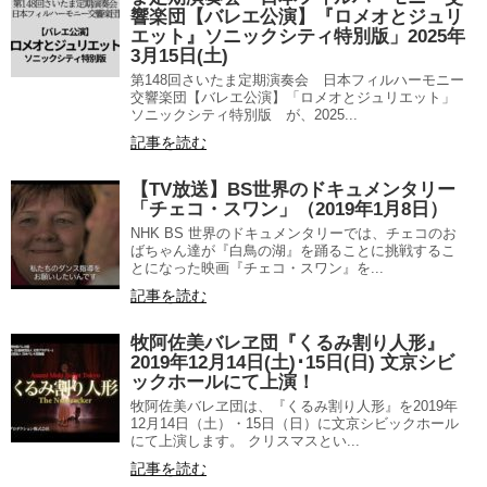
響楽団【バレエ公演】『ロメオとジュリ
エット』ソニックシティ特別版」2025年
3月15日(土)
第148回さいたま定期演奏会 日本フィルハーモニー
交響楽団【バレエ公演】「ロメオとジュリエット」
ソニックシティ特別版 が、2025...
記事を読む
【TV放送】BS世界のドキュメンタリー
「チェコ・スワン」（2019年1月8日）
NHK BS 世界のドキュメンタリーでは、チェコのお
ばちゃん達が『白鳥の湖』を踊ることに挑戦するこ
とになった映画『チェコ・スワン』を...
記事を読む
牧阿佐美バレヱ団『くるみ割り人形』
2019年12月14日(土)･15日(日) 文京シビ
ックホールにて上演！
牧阿佐美バレヱ団は、『くるみ割り人形』を2019年
12月14日（土）・15日（日）に文京シビックホール
にて上演します。 クリスマスとい...
記事を読む