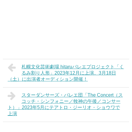
札幌文化芸術劇場 hitaruバレエプロジェクト「く
るみ割り人形」2023年12月に上演。3月18日
（土）に出演者オーディション開催！
スターダンサーズ・バレエ団「The Concert（ス
コッチ・シンフォニー／牧神の午後／コンサー
ト）」2023年5月にテアトロ・ジーリオ・ショウワで
上演