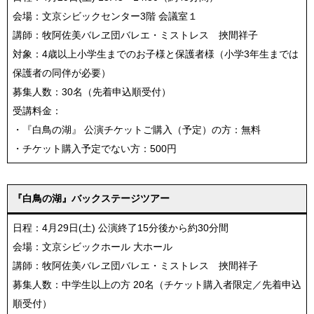
会場：文京シビックセンター3階 会議室１
講師：牧阿佐美バレヱ団バレエ・ミストレス 挾間祥子
対象：4歳以上小学生までのお子様と保護者様（小学3年生までは
保護者の同伴が必要）
募集人数：30名（先着申込順受付）
受講料金：
・『白鳥の湖』 公演チケットご購入（予定）の方：無料
・チケット購入予定でない方：500円
『白鳥の湖』バックステージツアー
日程：4月29日(土) 公演終了15分後から約30分間
会場：文京シビックホール 大ホール
講師：牧阿佐美バレヱ団バレエ・ミストレス 挾間祥子
募集人数：中学生以上の方 20名（チケット購入者限定／先着申込
順受付）