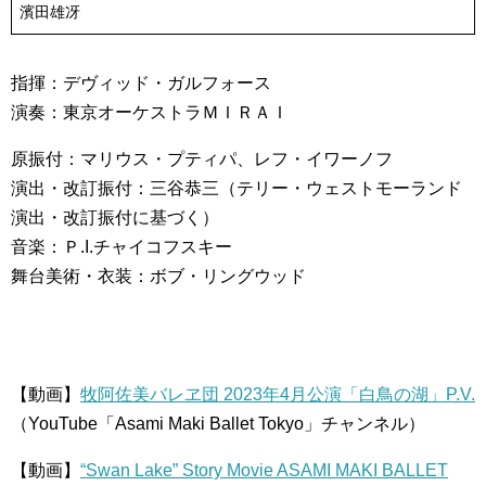
濱田雄冴⁡
指揮：デヴィッド・ガルフォース
演奏：東京オーケストラＭＩＲＡＩ
原振付：マリウス・プティパ、レフ・イワーノフ
演出・改訂振付：三谷恭三（テリー・ウェストモーランド
演出・改訂振付に基づく）
音楽：Ｐ.I.チャイコフスキー
舞台美術・衣装：ボブ・リングウッド
【動画】
牧阿佐美バレヱ団 2023年4月公演「白鳥の湖」P.V.
（YouTube「Asami Maki Ballet Tokyo」チャンネル）
【動画】
“Swan Lake” Story Movie ASAMI MAKI BALLET