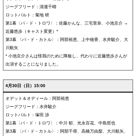
ジーグフリード：清瀧千晴
ロットバルト：菊地 研⁡
第1幕⁡〈パ・ド・トロワ〉：佐藤かんな⁡、三宅里奈、小池京介 →
近藤悠歩（キャスト変更）*
第3幕 〈パ・ド・カトル〉⁡：阿部裕恵⁡、上中穂香⁡、水井駿介⁡、⁡大
川航矢⁡
* 小池京介さんは怪我のために降板し、代わりに近藤悠歩さんが
出演することになりました。
4月30日（日）15:00
オデット＆オディール：阿部裕恵
ジーグフリード：水井駿介
ロットバルト：塚田 渉
第1幕⁡〈パ・ド・トロワ〉：中川 郁⁡、光永百花⁡、中島哲也⁡
第3幕 〈パ・ド・カトル〉⁡：阿部千尋⁡、⁡高橋万由梨、大川航矢、