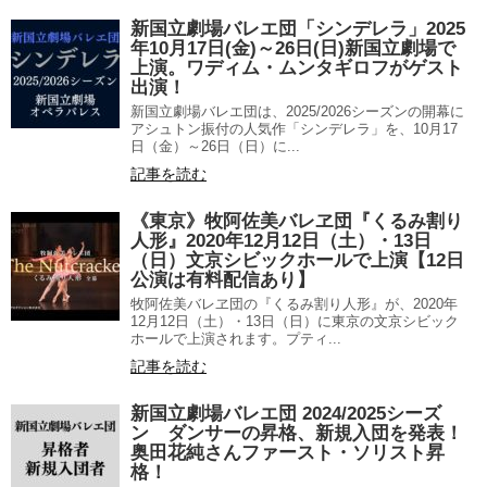
新国立劇場バレエ団「シンデレラ」2025
年10月17日(金)～26日(日)新国立劇場で
上演。ワディム・ムンタギロフがゲスト
出演！
新国立劇場バレエ団は、2025/2026シーズンの開幕に
アシュトン振付の人気作「シンデレラ」を、10月17
日（金）～26日（日）に...
記事を読む
《東京》牧阿佐美バレヱ団『くるみ割り
人形』2020年12月12日（土）・13日
（日）文京シビックホールで上演【12日
公演は有料配信あり】
牧阿佐美バレヱ団の『くるみ割り人形』が、2020年
12月12日（土）・13日（日）に東京の文京シビック
ホールで上演されます。プティ...
記事を読む
新国立劇場バレエ団 2024/2025シーズ
ン ダンサーの昇格、新規入団を発表！
奥田花純さんファースト・ソリスト昇
格！