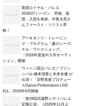
英国ロイヤル・バレエ
2026/27シーズン 昇格、退
団、入団を発表。中尾太亮さ
んファースト・ソリスト昇
格！
アーキタンツ・トレーニン
グ・プログラム「夏のシーズ
ナル・ワークショップ」
「2026年度途中入学オーディ
ション」開催
ウィーン国立バレエ／プリン
シパル 橋本清香と木本全優 が
出演！「苫野美亜プロデュー
スDance Performance LIVE
#11」2026年8月開催
「第39回武蔵野シティバレエ
定期公演」（2026年11月上