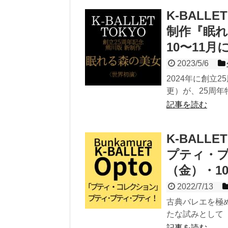
K-BALLE
制作『眠れ
10〜11
2023/5/6
2024年に創立25
更）が、25周年
記事を読む
K-BALL
プティ・プ
（金）・1
2022/7/13
古典バレエを極めた
たな試みとして「光
記事を読む