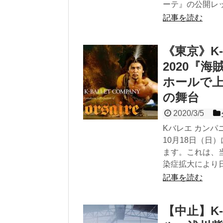
ーテ』の公開レッス
記事を読む
《東京》K-B
2020『海
ホールで上
の舞台
2020/3/5
Kバレエ カンパニ
10月18日（日
ます。これは、
染症拡大により
記事を読む
【中止】K-