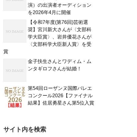
演）の出演者オーディション
を2026年4月に開催
【令和7年度(第76回)芸術選
奨】宮川新大さんが〈文部科
学大臣賞〉、岩井優花さんが
〈文部科学大臣新人賞〉を受
賞
金子扶生さんとワディム・ム
ンタギロフさんが結婚！
第54回ローザンヌ国際バレエ
コンクール2026【ファイナル
結果】佐居勇星さん第5位入賞
サイト内を検索