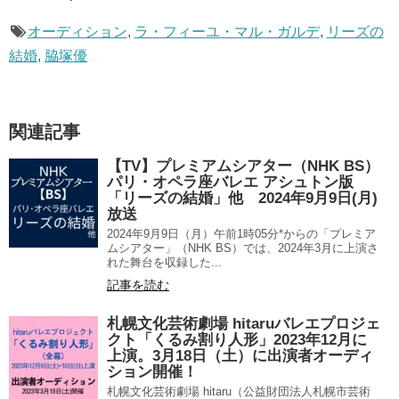
オーディション
,
ラ・フィーユ・マル・ガルデ
,
リーズの
結婚
,
脇塚優
関連記事
【TV】プレミアムシアター（NHK BS）
パリ・オペラ座バレエ アシュトン版
「リーズの結婚」他 2024年9月9日(月)
放送
2024年9月9日（月）午前1時05分*からの「プレミア
ムシアター」（NHK BS）では、2024年3月に上演さ
れた舞台を収録した...
記事を読む
札幌文化芸術劇場 hitaruバレエプロジェ
クト「くるみ割り人形」2023年12月に
上演。3月18日（土）に出演者オーディ
ション開催！
札幌文化芸術劇場 hitaru（公益財団法人札幌市芸術