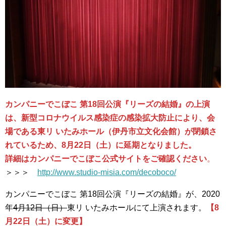
カンパニーでこぼこ 第18回公演『リーズの結婚』の上演
は、新型コロナウイルス感染症の感染拡大防止により、会
場である東リ いたみホール（伊丹市立文化会館）が閉鎖さ
れているため、8月22日（土）に延期となりました。
詳細はカンパニーでこぼこ公式サイトをご確認ください
。
＞＞＞
http://www.studio-misia.com/decoboco/
カンパニーでこぼこ 第18回公演『リーズの結婚』が、2020
年
4月12日（日）
東リ いたみホールにて上演されます。
【8
月22日（土）に変更】