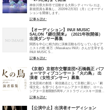
神奈川県大和市で活動する大和シティーバレエは、
新規団員を募集し、2020年2月3日（月）にオーディ
ションを開催します。
記事を読む
【オーディション】INUI MUSIC
SALON『継往開来』（2021年秋開催）
出演ダンサー募集
関西を中心に精力的に演奏活動を行なっているピア
ニストの乾 将万（Masakazu INUI）さんが主宰する
INUI MUSIC S...
記事を読む
《京都》京都市交響楽団×石橋義正 パフ
ォーマティブコンサート「火の鳥」 出
演者（女性ダンサー）募集
文化芸術の創造・発信拠点として京都に新しい「劇
場文化」を形づくるロームシアター京都が、ローム
シアター京都開館5周年／ストラヴィンスキー没後...
記事を読む
【公演中止】出演者オーディション