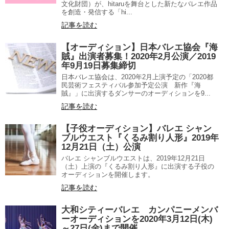
文化財団）が、hitaruを舞台とした新たなバレエ作品
を創造・発信する「hi...
記事を読む
【オーディション】日本バレエ協会『海
賊』出演者募集！2020年2月公演／2019
年9月19日募集締切
日本バレエ協会は、2020年2月上演予定の「2020都
民芸術フェスティバル参加予定公演 新作『海
賊』」に出演するダンサーのオーディションを9...
記事を読む
【子役オーディション】バレエ シャン
ブルウエスト『くるみ割り人形』2019年
12月21日（土）公演
バレエ シャンブルウエストは、2019年12月21日
（土）上演の『くるみ割り人形』に出演する子役の
オーディションを開催します。
記事を読む
大和シティーバレエ カンパニーメンバ
ーオーディションを2020年3月12日(木)
～27日(金)まで開催