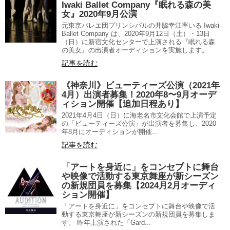
Iwaki Ballet Company『眠れる森の美
女』2020年9月公演
元東京バレエ団プリンシパルの井脇幸江率いる Iwaki
Ballet Company は、2020年9月12日（土）・13日
（日）に新宿文化センターで上演される『眠れる森
の美女』の出演者オーディションを実施します。
記事を読む
《神奈川》ビューティーズ公演（2021年
4月）出演者募集！2020年8〜9月オーデ
ィション開催【追加日程あり】
2021年4月4日（日）に海老名市文化会館で上演予定
の「ビューティーズ公演」が出演者を募集し、2020
年8月にオーディションが開催...
記事を読む
「アートを身近に」をコンセプトに舞台
や映像で活動する東京舞座が新シーズン
の新規団員を募集【2024月2月オーディ
ション開催】
「アートを身近に」をコンセプトに舞台や映像で活
動する東京舞座が新シーズンの新規団員を募集しま
す。 昨年上演された「Gard...