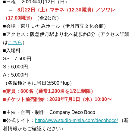
■日程： 2020年
4月12日（日）
→
8月22日（土）マチネ（12:30開演）／ソワレ
（17:00開演）
（全2公演）
■会場：東リ いたみホール（伊丹市立文化会館）
■アクセス：阪急伊丹駅より北へ徒歩約3分（アクセス詳細
は
こちら
）
■入場料：
SS：7,500円
S：6,000円
A：5,000円
（各席種ともに当日は500円up）
■定員：600名（通常1,200名を1/2に制限）
■チケット前売開始：2020年7月1日（水）10:00〜
■主催・企画・制作：Company Deco Boco
■公式サイト：
http://www.studio-misia.com/decoboco/
（新
着情報からご確認ください）